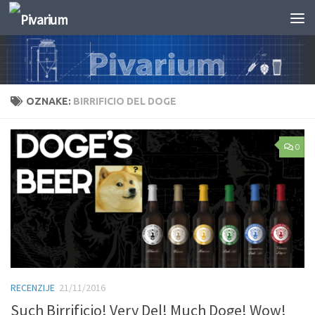
Skip to content
OZNAKE:
BIRRIFICIO DEL DOGE
0
RECENZIJE
21/11/2016
Such Birrificio! Very Del! Much Doge! Wow!