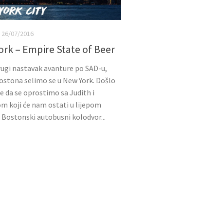
26/07/2016
rk – Empire State of Beer
rugi nastavak avanture po SAD-u,
stona selimo se u New York. Došlo
me da se oprostimo sa Judith i
 koji će nam ostati u lijepom
. Bostonski autobusni kolodvor...