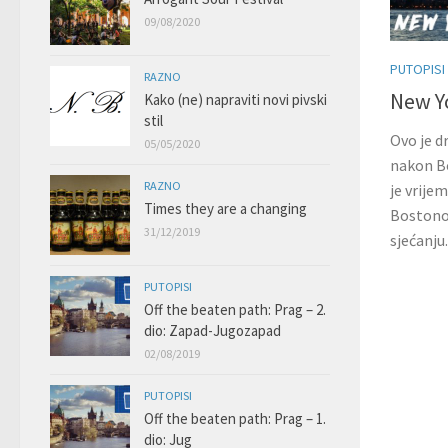
09/08/2020
PUTOPISI
RAZNO
New Yo
Kako (ne) napraviti novi pivski
stil
Ovo je d
05/05/2020
nakon Bo
RAZNO
je vrije
Times they are a changing
Bostonom
31/12/2019
sjećanju
PUTOPISI
Off the beaten path: Prag – 2.
dio: Zapad-Jugozapad
02/08/2019
PUTOPISI
Off the beaten path: Prag – 1.
dio: Jug