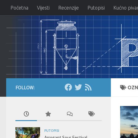
Početna
Vijesti
Recenzije
Putopisi
Kućno piva
Skip to content
FOLLOW:
OZN
PUTOPISI
Arrogant Sour Festival