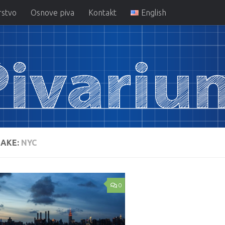
rstvo
Osnove piva
Kontakt
English
AKE:
NYC
0