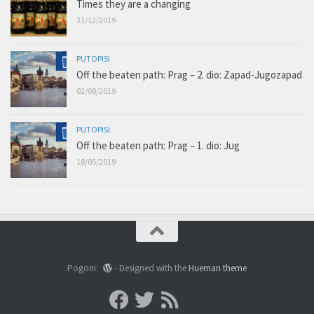
Times they are a changing
31/12/2019
PUTOPISI
Off the beaten path: Prag – 2. dio: Zapad-Jugozapad
02/08/2019
PUTOPISI
Off the beaten path: Prag – 1. dio: Jug
18/05/2019
Pogoni:
- Designed with the
Hueman theme