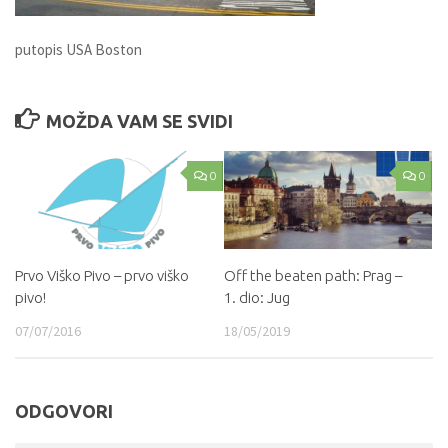
putopis USA Boston
MOŽDA VAM SE SVIDI
0
0
Prvo Viško Pivo – prvo viško
Off the beaten path: Prag –
pivo!
1. dio: Jug
07/07/2016
18/05/2019
ODGOVORI