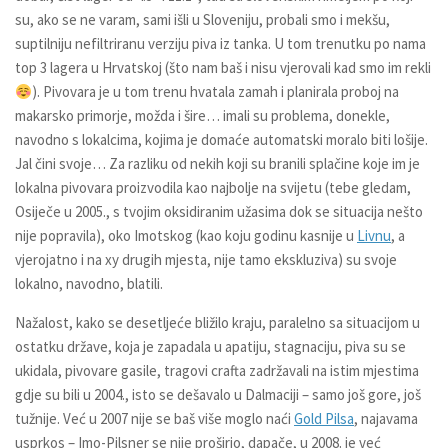
su, ako se ne varam, sami išli u Sloveniju, probali smo i mekšu,
suptilniju nefiltriranu verziju piva iz tanka. U tom trenutku po nama
top 3 lagera u Hrvatskoj (što nam baš i nisu vjerovali kad smo im rekli
). Pivovara je u tom trenu hvatala zamah i planirala proboj na
makarsko primorje, možda i šire… imali su problema, donekle,
navodno s lokalcima, kojima je domaće automatski moralo biti lošije.
Jal čini svoje… Za razliku od nekih koji su branili splačine koje im je
lokalna pivovara proizvodila kao najbolje na svijetu (tebe gledam,
Osiječe u 2005., s tvojim oksidiranim užasima dok se situacija nešto
nije popravila), oko Imotskog (kao koju godinu kasnije u
Livnu
, a
vjerojatno i na xy drugih mjesta, nije tamo ekskluziva) su svoje
lokalno, navodno, blatili.
Nažalost, kako se desetljeće bližilo kraju, paralelno sa situacijom u
ostatku države, koja je zapadala u apatiju, stagnaciju, piva su se
ukidala, pivovare gasile, tragovi crafta zadržavali na istim mjestima
gdje su bili u 2004., isto se dešavalo u Dalmaciji – samo još gore, još
tužnije. Već u 2007 nije se baš više moglo naći
Gold Pilsa
, najavama
usprkos – Imo-Pilsner se nije proširio, dapače, u 2008. je već