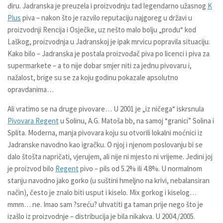
điru. Jadranska je preuzela i proizvodnju tad legendarno užasnog
K
Plus
piva – nakon što je razvilo reputaciju najgoreg u državi u
proizvodnji Rencija i Osječke, uz nešto malo bolju „prođu“ kod
Laškog, proizvodnja u Jadranskoj je ipak mrvicu popravila situaciju.
Kako bilo – Jadranska je postala proizvođač piva po licenci i piva za
supermarkete – a to nije dobar smjer niti za jednu pivovaru i,
nažalost, brige su se za koju godinu pokazale apsolutno
opravdanima…
Ali vratimo se na druge pivovare… U 2001 je „iz ničega“ iskrsnula
Pivovara Regent
u Solinu, A.G. Matoša bb, na samoj “granici” Solina i
Splita. Moderna, manja pivovara koju su otvorili lokalni moćnici iz
Jadranske navodno kao igračku. O njoj i njenom poslovanju bi se
dalo štošta napričati, vjerujem, ali nije ni mjesto ni vrijeme. Jedini joj
je proizvod bilo
Regent
pivo – pils od 5.2% ili 4.8%. U normalnom
stanju navodno jako gorko (u suštini hmeljno na krivi, nebalansiran
način), često je znalo biti usput i kiselo. Mix gorkog i kiselog…
mmm… ne. Imao sam ?sreću? uhvatiti ga taman prije nego što je
izašlo iz proizvodnje – distribucija je bila nikakva. U 2004./2005.