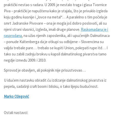
praktički nestao s radara. U 2009. je nestalo traga i glasa Tvornice
Piva – praktički je napuštena kako je stajala, što je privuklo izgleda
koju godinu kasnije i „lovce na metal“… A paralelno s tim počela je
smrt Jadranske Pivovare – ona je mogla još dobro poslovati, ali su
njeni strani vlasnici, izgleda, imali druge planove.
Raskomadana je i
rasprodana
, na užas njenih zaposlenika, ali i upućenijih Dalmatinaca
– ponude Kaltenberga da je otkupi su odbijene – Slovencima su
valjda trebale pare… trebalo se kupiti Union, pokrpati rupe itd… I
tako su zabili zadnju brokvu u kapsil dalmatinskog pivarstva tamo
negdje između 2009. i 2010.
Sprovod je obavljen, ali pokojnik nije prisustvovao…
U idućem nastavku obradit ću izdizanje dalmatinskog pivarstva iz
pepela, sadašnji craft boom i blisku, o tako lijepu budućnost.
Marko Ožegović
Ostali nastavci: