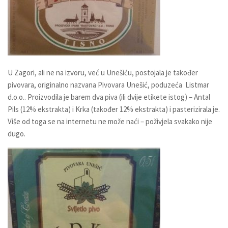
U Zagori, ali ne na izvoru, već u Unešiću, postojala je također
pivovara, originalno nazvana
Pivovara Unešić
, poduzeća
Listmar
d.o.o.
. Proizvodila je barem dva piva (ili dvije etikete istog) –
Antal
Pils
(12% ekstrakta) i
Krka
(također 12% ekstrakta) i pasterizirala je.
Više od toga se na internetu ne može naći – poživjela svakako nije
dugo.