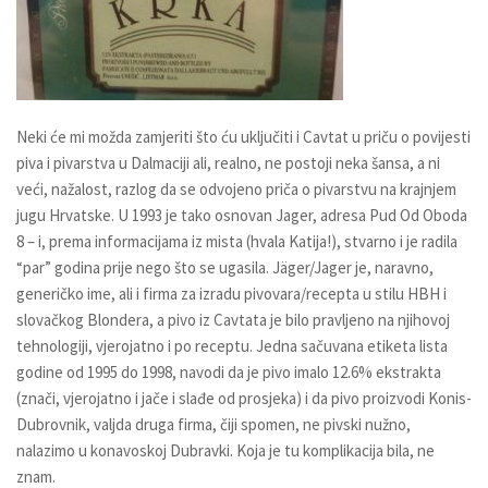
Neki će mi možda zamjeriti što ću uključiti i Cavtat u priču o povijesti
piva i pivarstva u Dalmaciji ali, realno, ne postoji neka šansa, a ni
veći, nažalost, razlog da se odvojeno priča o pivarstvu na krajnjem
jugu Hrvatske. U 1993 je tako osnovan
Jager
, adresa Pud Od Oboda
8 – i, prema informacijama iz mista (hvala Katija!), stvarno i je radila
“par” godina prije nego što se ugasila. Jäger/Jager je, naravno,
generičko ime, ali i firma za izradu pivovara/recepta u stilu HBH i
slovačkog Blondera, a pivo iz Cavtata je bilo pravljeno na njihovoj
tehnologiji, vjerojatno i po receptu. Jedna sačuvana etiketa lista
godine od 1995 do 1998, navodi da je pivo imalo 12.6% ekstrakta
(znači, vjerojatno i jače i slađe od prosjeka) i da pivo proizvodi
Konis-
Dubrovnik
, valjda druga firma, čiji spomen, ne pivski nužno,
nalazimo u konavoskoj Dubravki. Koja je tu komplikacija bila, ne
znam.