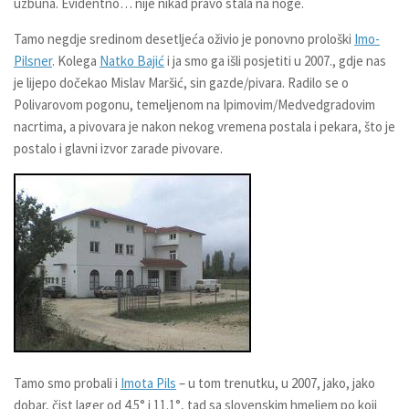
uzbuna. Evidentno… nije nikad pravo stala na noge.
Tamo negdje sredinom desetljeća oživio je ponovno prološki
Imo-
Pilsner
. Kolega
Natko Bajić
i ja smo ga išli posjetiti u 2007., gdje nas
je lijepo dočekao Mislav Maršić, sin gazde/pivara. Radilo se o
Polivarovom pogonu, temeljenom na Ipimovim/Medvedgradovim
nacrtima, a pivovara je nakon nekog vremena postala i pekara, što je
postalo i glavni izvor zarade pivovare.
Tamo smo probali i
Imota Pils
– u tom trenutku, u 2007, jako, jako
dobar, čist lager od 4.5° i 11.1°, tad sa slovenskim hmeljem po koji