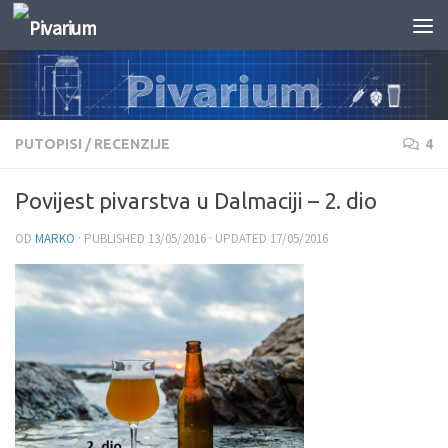
Skip to content
PUTOPISI
/
RECENZIJE
4
Povijest pivarstva u Dalmaciji – 2. dio
OD
MARKO
· PUBLISHED
13/05/2016
· UPDATED
17/05/2016