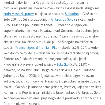
međutim, dok je firma Regent otišla u stečaj, kontrolom na
pivovarom preuzima
Tvornica Piva –
slična ekipa izgleda, drugo ime,
čudni vlasnički putevi
u kojima se pisalo i u
Slobodnoj
… Već su na
ljeto 2004. počeli s proizvodnjom
Ambrosius Golda
za Kaufland –
5.2%, rađenog po Reinheitsgebotu… radilo se o najboljem
supermarketskom pivu u Hrvata… ikad. Solidno, dobro zahmeljeno,
što ni tad ni sad često nisu ni „premium“ piva… sasvim dobar izbor
ako ste imali Kaufland blizu. U ožujku 2015 negdje na tržište su
izbacili i
Premier Special Premium Pils
– također 5.2%, 12°, također
jako dobro za to što je – okusom čini se dosta različito od njihovog
Ambrosius Golda (čak manje zahmeljeno možda, iako je pils).
Pivovara je proizvela još jedno pivo –
Šokačko
(5.2%, 11.8°) –
naravno, ne na svoju ruku, nego za osječki A.N.T. d.o.o. – kuhano
jednom, za Uskrs 2006., još jedan sasvim solidan lager iz sasvim
solidne, tada, Tvornice Piva. Naravno, što je dobro ne može dugo ni
trajati – Šokačko je kuhano samo jednom, Premier, kojeg van velikog
Konzuma na Kopilici nisam ni vidio je brzo nestao, a Ambrosius Gold
se držao još neko vrijeme, prije nego što je proizvodnja prebačena u
Grude
. a pivovara se gasi.