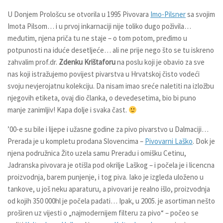
U Donjem Prološcu se otvorila u 1995 Pivovara
Imo-Pilsner
sa svojim
Imota Pilsom
… i u prvoj inkarnaciji nije toliko dugo poživila…
međutim, njena priča tu ne staje – o tom potom, pređimo u
potpunosti na iduće desetljeće… ali ne prije nego što se tu iskreno
zahvalim prof.dr.
Zdenku Krištaforu
na poslu koji je obavio za sve
nas koji istražujemo povijest pivarstva u Hrvatskoj čisto vodeći
svoju nevjerojatnu kolekciju. Da nisam imao sreće naletiti na izložbu
njegovih etiketa, ovaj dio članka, o devedesetima, bio bi puno
manje zanimljiv! Kapa dolje i svaka čast.
’00-e su bile i lijepe i užasne godine za pivo pivarstvo u Dalmaciji…
Prerada je u kompletu prodana Slovencima –
Pivovarni Laško
. Dok je
njena podružnica Žito uzela samu Preradu i omišku Cetinu,
Jadranska pivovara je otišla pod okrilje Laškog – i počela je i licencna
proizvodnja, barem punjenje, i tog piva. Iako je izgleda uloženo u
tankove, u još neku aparaturu, a pivovari je realno išlo, proizvodnja
od kojih 350 000hl je počela padati… Ipak, u 2005. je asortiman nešto
proširen uz vijesti o „najmodernijem filteru za pivo“ – počeo se