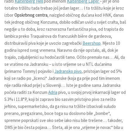
raditi
Kaltenberg Hell
pod imenom
Kaltenberg
Lager
– jer je ono
totalno tržištu tada trebao još jedan lager… I to tržištu koje je kroz
izbor
Opskrbnog centra
, naizgled običnog dućana kod HNK, danas
tek jednog običnog Konzuma, dobilo odličan uvid u svijet crafta, baš
negdje u to doba, kroz raznorazna fantastična piva, od trapista do
lambica preko Traquairova do francuskih bière de gardeova,
distribuiravši piva koje je uvozio zagrebački
Beershop
. Mjesto 10
godina ispred svog vremena. Naravno da nije opstalo, ali, dok je
trajalo, zaljubljenici su hodočastili tamo. Očito premalo nas… Ali, da
se vratimo na Jadransku – u isto vrijeme se u NTL dućanima
(primarno Tommy) pojavilo i
Jadransko pivo
, pristojan lager od 5%
koji se radio po „licenci“ Jadranske (koja ga prije pod tim imenom
nije radila nikad prije) u Sloveniji… Iste je godine sama Jadranska
počela raditi za Konzum
Adria
pivo, u svojoj prvoj inkarnaciji lager od
5.3% i 11.8°P, koji bi zapravo bio sasvim pristojno pivo za nešto
jeftino, supermarketsko, da ga nisu na tržište izbacivali suludo
prerano, pregazirano, boce toga su doslovno bile „bombe“,
spremne poprskati sve oko sebe iako nisu bile trešene… također,
DMS je bio česta pojava… Šteta, ali je ona „vrijeme je novac“ bila u