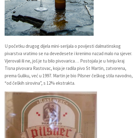
U početku drugog dijela mini-serijala o povijesti dalmatinskog
pivarstva vratimo se na devedesete i krenimo nazad malo na sjever.
Vjerovali ili ne, još je tu bilo pivovarica… Postojala je u Ivinju kraj
Tisna pivovara
Rastovac
, koja je radila pivo
St Martin
, zatvorena,
prema Guliku, već u 1997. Martin je bio Pilsner češkog stila navodno,
“od čeških sirovina”, s 12% ekstrakta.