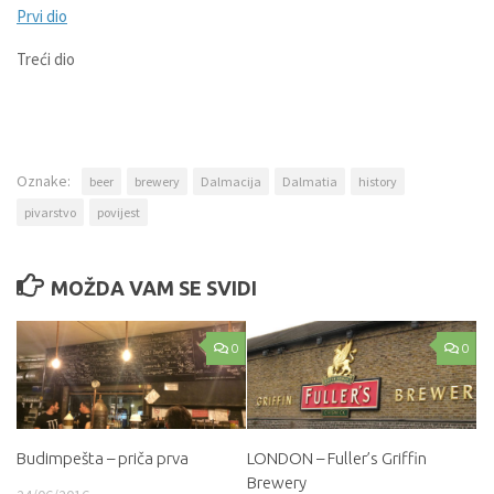
Prvi dio
Treći dio
Oznake:
beer
brewery
Dalmacija
Dalmatia
history
pivarstvo
povijest
MOŽDA VAM SE SVIDI
0
0
Budimpešta – priča prva
LONDON – Fuller’s Griffin
Brewery