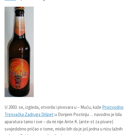
U 2003. se, izgleda, otvorila i pivovara u – Muću, kaže
Proizvodno
Trgovačka Zadruga Dišpet
u Donjem Postinju… navodno je bila
aparatura tamo i sve – da mi nije Ante K. (ante-st za pivare)
svojedobno pričao o tome, mislio bih da je još jedna u nizu lažnih