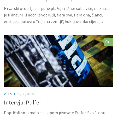
Hrvatski otoci ljeti – pune plaže, traži se soba više, ne zna se
je li dnevni ili noćni život luđi, fjera ova, fjera ona, članci,
emisije, spotovi o “raju na zemlji”, kuknjava oko cijena,...
0
VIJESTI
09/06/2016
Intervju: Pulfer
Popričali smo malo sa ekipom pivovare Pulfer. Evo što su