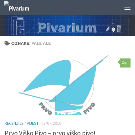
Skip to content
OZNAKE:
PALE ALE
0
RECENZIJE
/
VIJESTI
07/07/2016
Prvo Viško Pivo – prvo viško pivo!