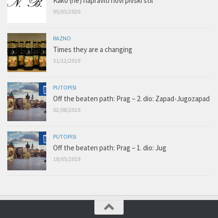
Kako (ne) napraviti novi pivski stil
05/05/2020
RAZNO
Times they are a changing
31/12/2019
PUTOPISI
Off the beaten path: Prag – 2. dio: Zapad-Jugozapad
02/08/2019
PUTOPISI
Off the beaten path: Prag – 1. dio: Jug
18/05/2019