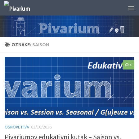
Skip to content
OZNAKE:
SAISON
0
OSNOVE PIVA
01/10/2016
Pivariumov edukativni kutak – Saison vs.