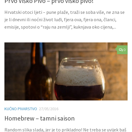
Prvo Viško Pivo – prvo viško pivo!
Hrvatski otoci ljeti – pune plaže, traži se soba više, ne zna se
je li dnevni ili noćni život luđi, fjera ova, fjera ona, članci,
emisije, spotovi o “raju na zemlji”, kuknjava oko cijena,...
0
KUĆNO PIVARSTVO
27/05/2016
Homebrew – tamni saison
Random slika slada, jer je to prikladno! Ne treba se uvijek baš