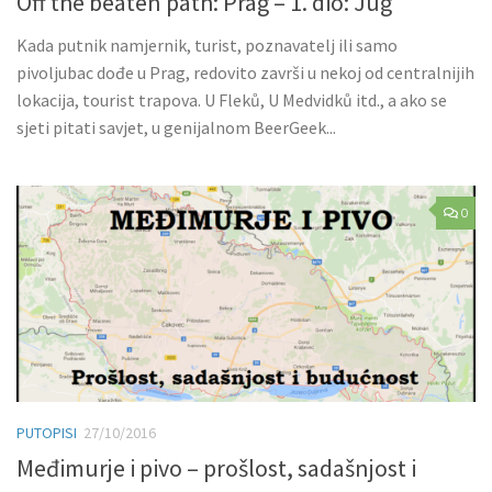
Off the beaten path: Prag – 1. dio: Jug
Kada putnik namjernik, turist, poznavatelj ili samo
pivoljubac dođe u Prag, redovito završi u nekoj od centralnijih
lokacija, tourist trapova. U Fleků, U Medvidků itd., a ako se
sjeti pitati savjet, u genijalnom BeerGeek...
0
PUTOPISI
27/10/2016
Međimurje i pivo – prošlost, sadašnjost i