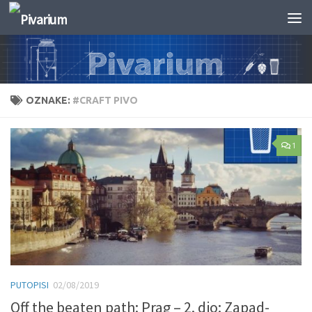
Skip to content
OZNAKE:
#CRAFT PIVO
1
PUTOPISI
02/08/2019
Off the beaten path: Prag – 2. dio: Zapad-