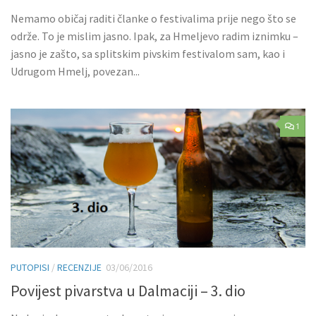
Nemamo običaj raditi članke o festivalima prije nego što se
održe. To je mislim jasno. Ipak, za Hmeljevo radim iznimku –
jasno je zašto, sa splitskim pivskim festivalom sam, kao i
Udrugom Hmelj, povezan...
1
PUTOPISI
/
RECENZIJE
03/06/2016
Povijest pivarstva u Dalmaciji – 3. dio