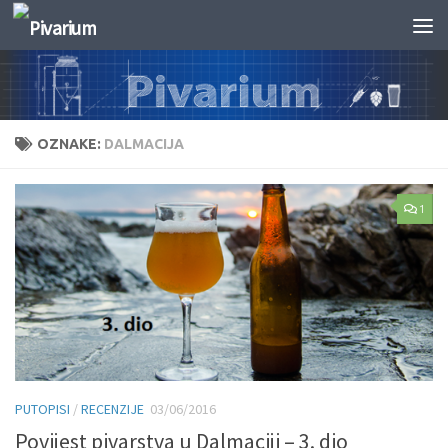
Skip to content
OZNAKE:
DALMACIJA
1
PUTOPISI
/
RECENZIJE
03/06/2016
Povijest pivarstva u Dalmaciji – 3. dio