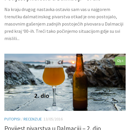
Na kraju drugog nastavka ostavio sam vas u najgorem
trenutku dalmatinskog pivarstva otkad je ono postojalo,
masovnim gašenjem zadnjih postojećih pivovara u Dalmaciji
pred kraj ‘00-ih. Treći tako počinjemo situacijom gdje su svi
mislili...
4
PUTOPISI
/
RECENZIJE
13/05/2016
Povijest pivarstva u Dalmaciji – 2. dio