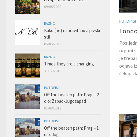
09/08/2020
PUTOPISI
RAZNO
Londo
Kako (ne) napraviti novi pivski
stil
Posljedn
05/05/2020
organiza
RAZNO
je treba
Times they are a changing
odjava iz
31/12/2019
čekao vl
PUTOPISI
Off the beaten path: Prag – 2.
dio: Zapad-Jugozapad
02/08/2019
PUTOPISI
Off the beaten path: Prag – 1.
dio: Jug