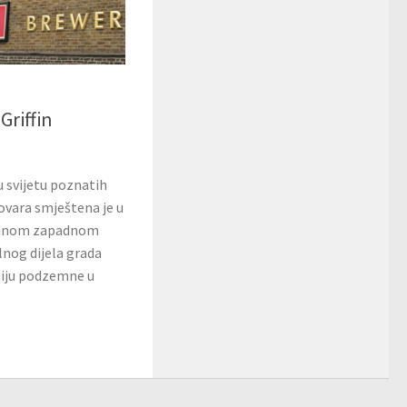
Griffin
 u svijetu poznatih
ovara smještena je u
rednom zapadnom
lnog dijela grada
iniju podzemne u