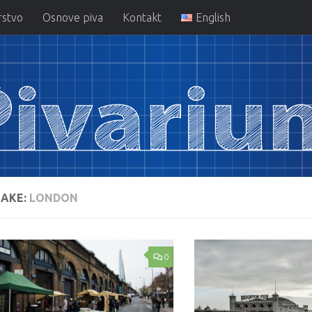
rstvo
Osnove piva
Kontakt
English
AKE:
LONDON
0