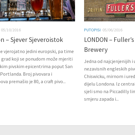
05/10/2016
PUTOPISI
05/06/2016
 – Sjever Sjeveroistok
LONDON – Fuller’s 
Brewery
e vjerojatno jedini europski, pa time
ki grad koji se ponudom može mjeriti
Jedna od najcjenjenijih i
čkim pivskim epicentrima poput San
nezavisnih engleskih piv
 Portlanda. Broj pivovara i
Chiswicku, mirnom i u
va premašio je 80, a craft pivo...
dijelu Londona. Iz centra
sjeli smo na Piccadilly l
smjeru zapada i...