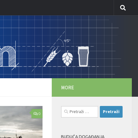
MORE
Pretraži:
0
BUDUĆA DOGAĐANJA