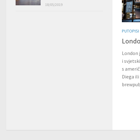
18/05/2019
PUTOPISI
London
London j
i svjets
s ameri
Diega ili
brewpubo