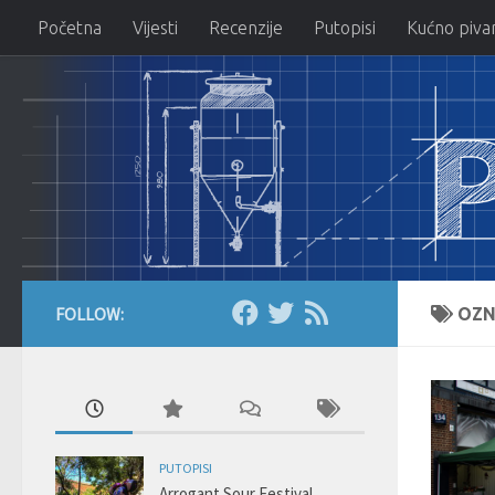
Početna
Vijesti
Recenzije
Putopisi
Kućno piva
Skip to content
FOLLOW:
OZN
PUTOPISI
Arrogant Sour Festival