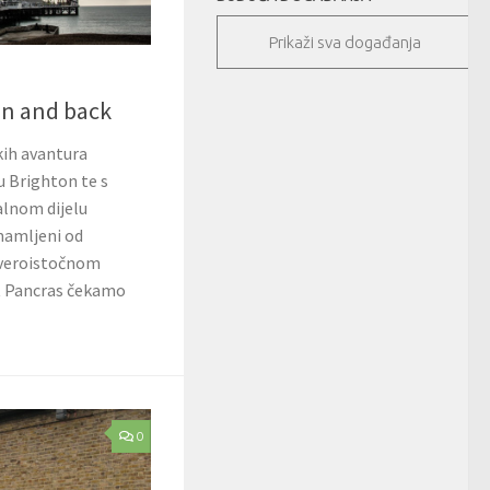
Prikaži sva događanja
on and back
kih avantura
u Brighton te s
alnom dijelu
amljeni od
jeveroistočnom
t Pancras čekamo
0