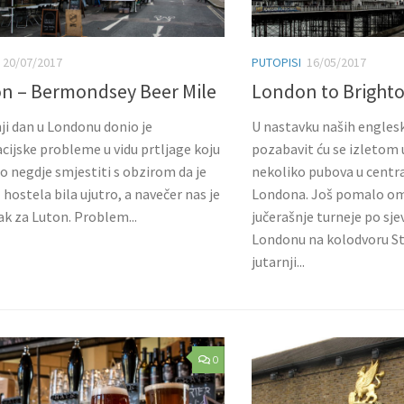
20/07/2017
PUTOPISI
16/05/2017
n – Bermondsey Beer Mile
London to Bright
ji dan u Londonu donio je
U nastavku naših engles
cijske probleme u vidu prtljage koju
pozabavit ću se izletom 
lo negdje smjestiti s obzirom da je
nekoliko pubova u centr
 hostela bila ujutro, a navečer nas je
Londona. Još pomalo om
ak za Luton. Problem...
jučerašnje turneje po s
Londonu na kolodvoru S
jutarnji...
0