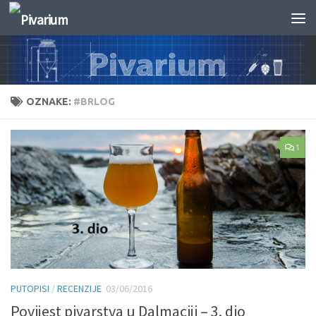
Skip to content
OZNAKE:
#BRLOG
1
PUTOPISI
/
RECENZIJE
03/06/2016
Povijest pivarstva u Dalmaciji – 3. dio