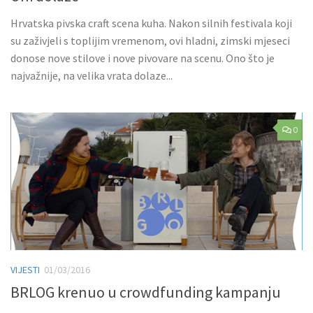
Hrvatska pivska craft scena kuha. Nakon silnih festivala koji
su zaživjeli s toplijim vremenom, ovi hladni, zimski mjeseci
donose nove stilove i nove pivovare na scenu. Ono što je
najvažnije, na velika vrata dolaze...
0
VIJESTI
01/03/2016
BRLOG krenuo u crowdfunding kampanju