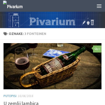
Skip to content
OZNAKE:
3 FONTEINEN
0
PUTOPISI
16/08/2018
U zemlji lambica