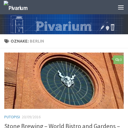
Skip to content
OZNAKE:
BERLIN
0
PUTOPISI
20/09/2016
Stone Brewing – World Bistro and Gardens –