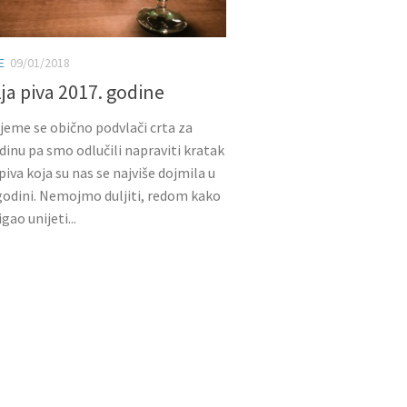
E
09/01/2018
ja piva 2017. godine
ijeme se obično podvlači crta za
dinu pa smo odlučili napraviti kratak
piva koja su nas se najviše dojmila u
godini. Nemojmo duljiti, redom kako
igao unijeti...