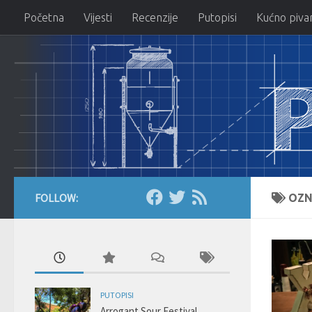
Početna
Vijesti
Recenzije
Putopisi
Kućno piva
Skip to content
FOLLOW:
OZN
PUTOPISI
Arrogant Sour Festival