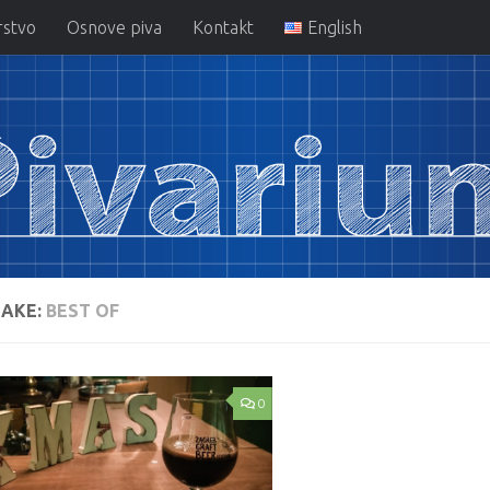
rstvo
Osnove piva
Kontakt
English
AKE:
BEST OF
0