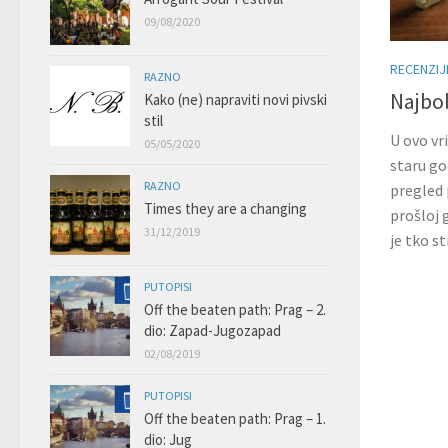
09/08/2020
RECENZIJ
RAZNO
Najbol
Kako (ne) napraviti novi pivski
stil
U ovo vr
05/05/2020
staru go
RAZNO
pregled 
Times they are a changing
prošloj 
31/12/2019
je tko st
PUTOPISI
Off the beaten path: Prag – 2.
dio: Zapad-Jugozapad
02/08/2019
PUTOPISI
Off the beaten path: Prag – 1.
dio: Jug