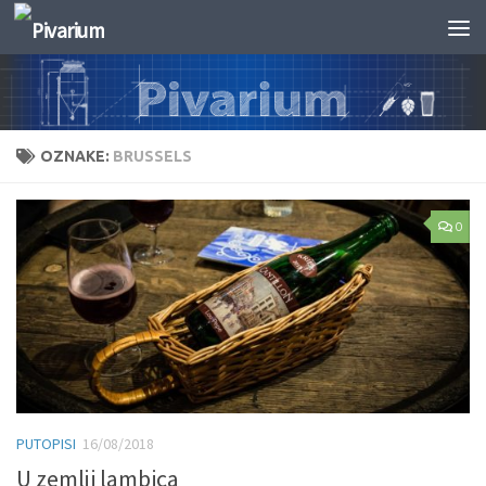
Skip to content
OZNAKE:
BRUSSELS
0
PUTOPISI
16/08/2018
U zemlji lambica