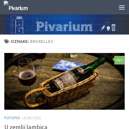
Skip to content
OZNAKE:
BRUXELLES
0
PUTOPISI
16/08/2018
U zemlji lambica