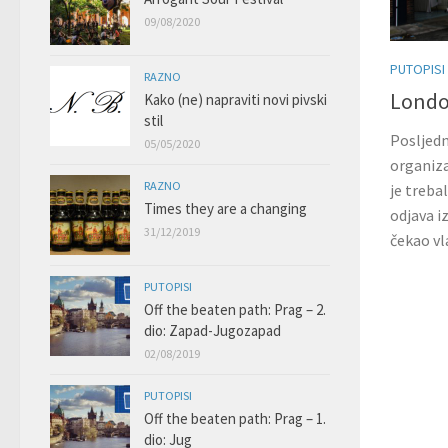
09/08/2020
PUTOPISI
RAZNO
Londo
Kako (ne) napraviti novi pivski
stil
Posljedn
05/05/2020
organiza
RAZNO
je treba
Times they are a changing
odjava iz
31/12/2019
čekao vl
PUTOPISI
Off the beaten path: Prag – 2.
dio: Zapad-Jugozapad
02/08/2019
PUTOPISI
Off the beaten path: Prag – 1.
dio: Jug