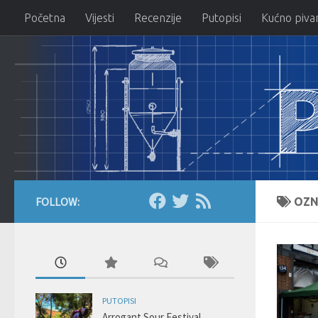
Početna
Vijesti
Recenzije
Putopisi
Kućno piva
Skip to content
FOLLOW:
OZN
PUTOPISI
Arrogant Sour Festival