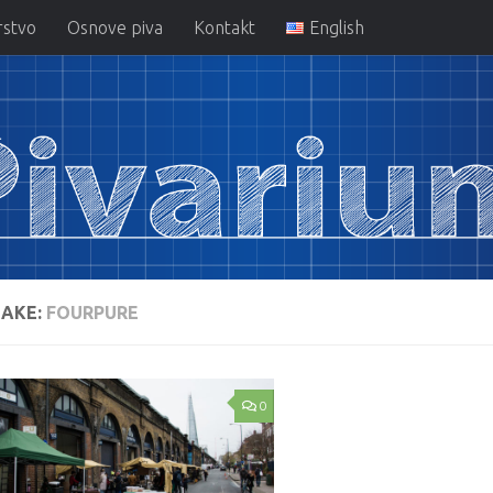
rstvo
Osnove piva
Kontakt
English
AKE:
FOURPURE
0