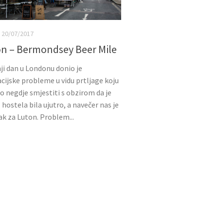
20/07/2017
n – Bermondsey Beer Mile
ji dan u Londonu donio je
cijske probleme u vidu prtljage koju
lo negdje smjestiti s obzirom da je
 hostela bila ujutro, a navečer nas je
ak za Luton. Problem...