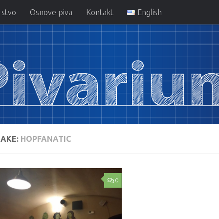
rstvo
Osnove piva
Kontakt
English
AKE:
HOPFANATIC
0