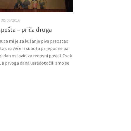
30/06/2016
pešta – priča druga
ta mi je za kušanje piva preostao
ak navečer i subota prijepodne pa
i dan ostavio za redovni posjet Csak
u, a prvoga dana usredotočili smo se