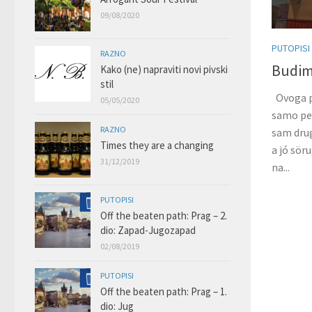
09/08/2020
PUTOPISI
RAZNO
Budim
Kako (ne) napraviti novi pivski
stil
Ovoga pu
05/05/2020
samo pet
RAZNO
sam drug
Times they are a changing
a jó sör
31/12/2019
na...
PUTOPISI
Off the beaten path: Prag – 2.
dio: Zapad-Jugozapad
02/08/2019
PUTOPISI
Off the beaten path: Prag – 1.
dio: Jug