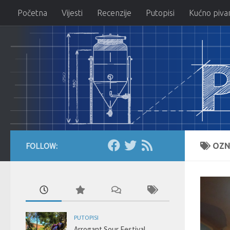
Početna
Vijesti
Recenzije
Putopisi
Kućno piva
Skip to content
FOLLOW:
OZN
PUTOPISI
Arrogant Sour Festival