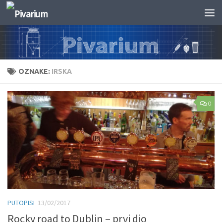
Skip to content
OZNAKE:
IRSKA
0
PUTOPISI
13/02/2017
Rocky road to Dublin – prvi dio