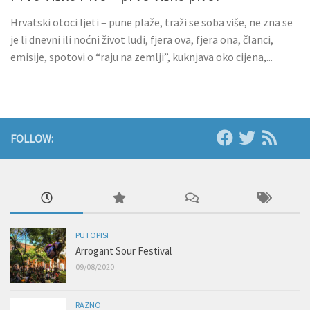
Hrvatski otoci ljeti – pune plaže, traži se soba više, ne zna se
je li dnevni ili noćni život luđi, fjera ova, fjera ona, članci,
emisije, spotovi o “raju na zemlji”, kuknjava oko cijena,...
FOLLOW:
PUTOPISI
Arrogant Sour Festival
09/08/2020
RAZNO