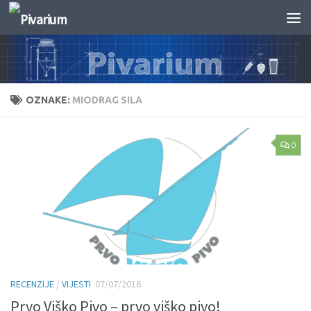
Skip to content
OZNAKE:
MIODRAG SILA
0
RECENZIJE
/
VIJESTI
07/07/2016
Prvo Viško Pivo – prvo viško pivo!