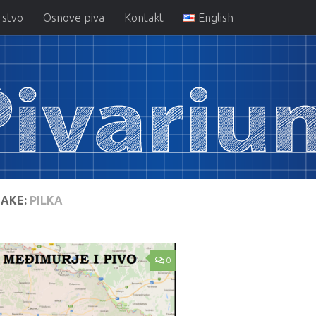
rstvo
Osnove piva
Kontakt
English
AKE:
PILKA
0