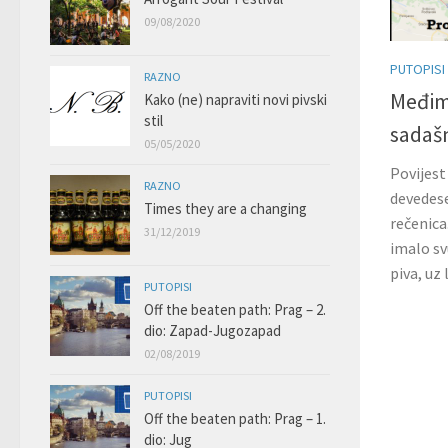
09/08/2020
PUTOPISI
RAZNO
Međimu
Kako (ne) napraviti novi pivski
stil
sadaš
05/05/2020
Povijest
RAZNO
devedese
Times they are a changing
rečenica
31/12/2019
imalo sv
piva, uz
PUTOPISI
Off the beaten path: Prag – 2.
dio: Zapad-Jugozapad
02/08/2019
PUTOPISI
Off the beaten path: Prag – 1.
dio: Jug