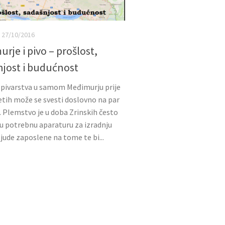
27/10/2016
rje i pivo – prošlost,
njost i budućnost
 pivarstva u samom Međimurju prije
tih može se svesti doslovno na par
. Plemstvo je u doba Zrinskih često
u potrebnu aparaturu za izradnju
 ljude zaposlene na tome te bi...