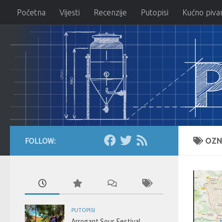
Početna
Vijesti
Recenzije
Putopisi
Kućno piva
Skip to content
FOLLOW:
OZN
PUTOPISI
Arrogant Sour Festival