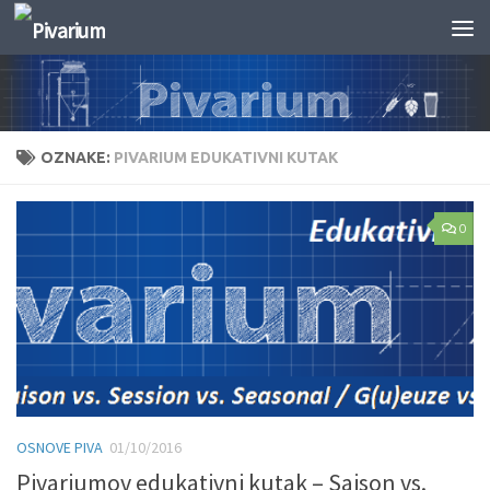
Skip to content
OZNAKE:
PIVARIUM EDUKATIVNI KUTAK
0
OSNOVE PIVA
01/10/2016
Pivariumov edukativni kutak – Saison vs.