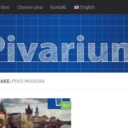
rstvo
Osnove piva
Kontakt
English
AKE:
PIVO MOUCHA
0