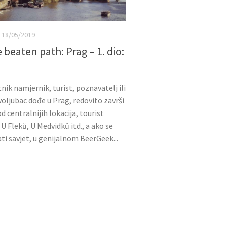
18/05/2019
e beaten path: Prag – 1. dio:
nik namjernik, turist, poznavatelj ili
oljubac dođe u Prag, redovito završi
d centralnijih lokacija, tourist
 U Fleků, U Medvidků itd., a ako se
tati savjet, u genijalnom BeerGeek...