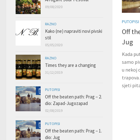
09/08/2020
PUTOPISI
RAZNO
Off th
Kako (ne) napraviti novi pivski
stil
Jug
05/05/2020
Kada put
RAZNO
samo piv
Times they are a changing
u nekoj o
31/12/2019
trapova.
sjeti pi
PUTOPISI
Off the beaten path: Prag – 2.
dio: Zapad-Jugozapad
02/08/2019
PUTOPISI
Off the beaten path: Prag – 1.
dio: Jug