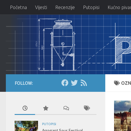
Početna
Vijesti
Recenzije
Putopisi
Kućno piva
Skip to content
FOLLOW:
OZN
PUTOPISI
Arrogant Sour Festival