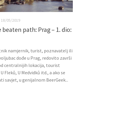
18/05/2019
e beaten path: Prag – 1. dio:
nik namjernik, turist, poznavatelj ili
oljubac dođe u Prag, redovito završi
d centralnijih lokacija, tourist
 U Fleků, U Medvidků itd., a ako se
tati savjet, u genijalnom BeerGeek...