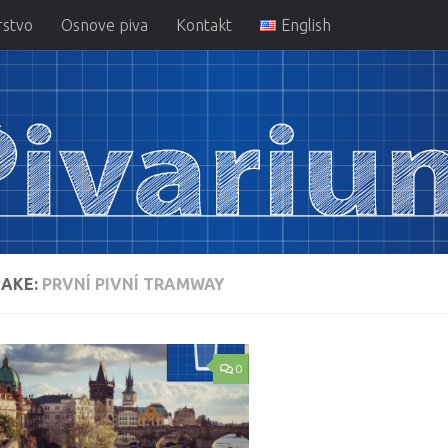
rstvo
Osnove piva
Kontakt
English
AKE:
PRVNÍ PIVNÍ TRAMWAY
0