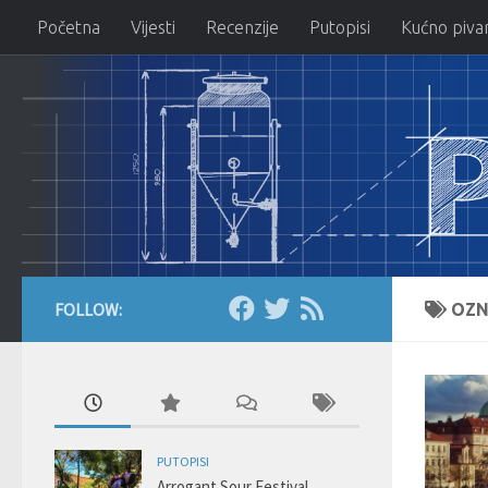
Početna
Vijesti
Recenzije
Putopisi
Kućno piva
Skip to content
FOLLOW:
OZN
PUTOPISI
Arrogant Sour Festival