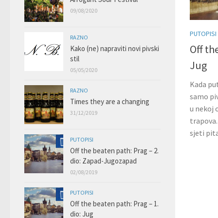
09/08/2020
PUTOPISI
RAZNO
Off th
Kako (ne) napraviti novi pivski
stil
Jug
05/05/2020
Kada put
RAZNO
samo piv
Times they are a changing
u nekoj o
31/12/2019
trapova.
sjeti pi
PUTOPISI
Off the beaten path: Prag – 2.
dio: Zapad-Jugozapad
02/08/2019
PUTOPISI
Off the beaten path: Prag – 1.
dio: Jug