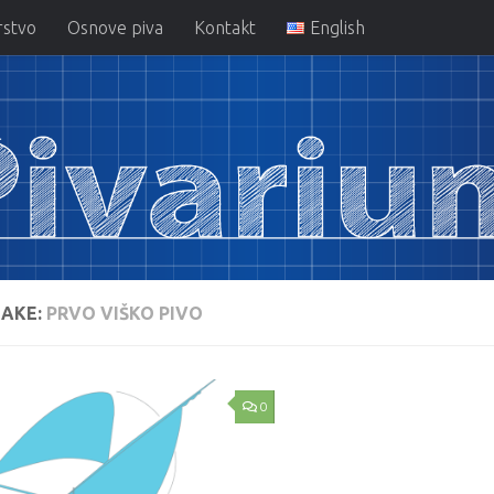
rstvo
Osnove piva
Kontakt
English
AKE:
PRVO VIŠKO PIVO
0