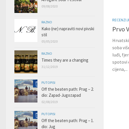
09/08/2020
RECENZIJ
RAZNO
Prvo V
Kako (ne) napraviti novi pivski
stil
Hrvatski 
05/05/2020
soba više
RAZNO
luđi, fje
Times they are a changing
spotovi 
31/12/2019
cijena,...
PUTOPISI
Off the beaten path: Prag – 2.
dio: Zapad-Jugozapad
02/08/2019
PUTOPISI
Off the beaten path: Prag – 1.
dio: Jug