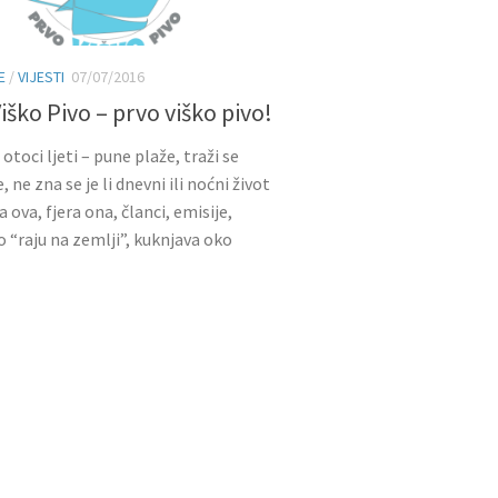
E
/
VIJESTI
07/07/2016
iško Pivo – prvo viško pivo!
otoci ljeti – pune plaže, traži se
, ne zna se je li dnevni ili noćni život
ra ova, fjera ona, članci, emisije,
o “raju na zemlji”, kuknjava oko