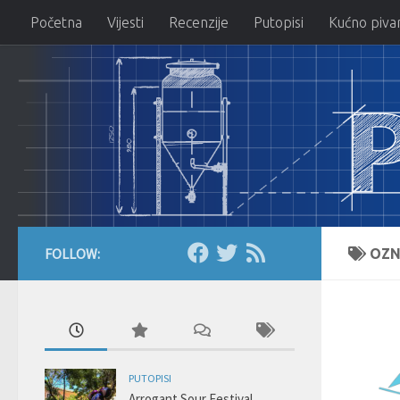
Početna
Vijesti
Recenzije
Putopisi
Kućno piva
Skip to content
FOLLOW:
OZN
PUTOPISI
Arrogant Sour Festival