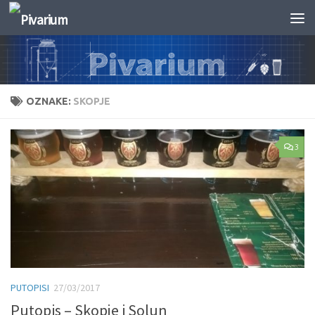
Skip to content
OZNAKE:
SKOPJE
3
PUTOPISI
27/03/2017
Putopis – Skopje i Solun