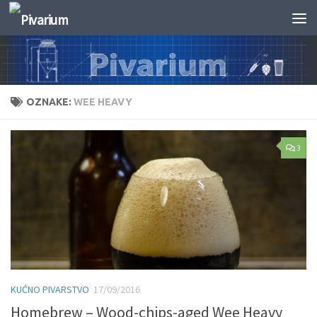
Skip to content
OZNAKE:
WEE HEAVY
3
KUĆNO PIVARSTVO
17/09/2016
Homebrew – Wood-chips-aged Wee Heavy