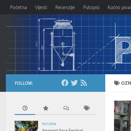
Početna
Vijesti
Recenzije
Putopisi
Kućno piva
Skip to content
FOLLOW:
OZN
PUTOPISI
Arrogant Sour Festival