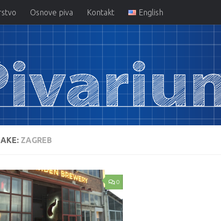
rstvo
Osnove piva
Kontakt
English
AKE:
ZAGREB
0