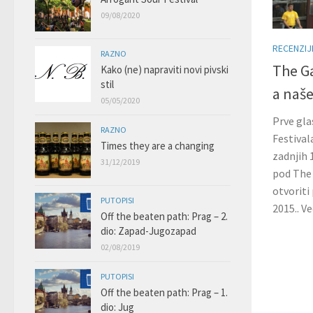
09/08/2020
RECENZIJ
RAZNO
The Ga
Kako (ne) napraviti novi pivski
stil
a naše
05/05/2020
Prve gla
RAZNO
Festival
Times they are a changing
zadnjih 
31/12/2019
pod The
otvoriti
PUTOPISI
2015.. Već
Off the beaten path: Prag – 2.
dio: Zapad-Jugozapad
02/08/2019
PUTOPISI
Off the beaten path: Prag – 1.
dio: Jug