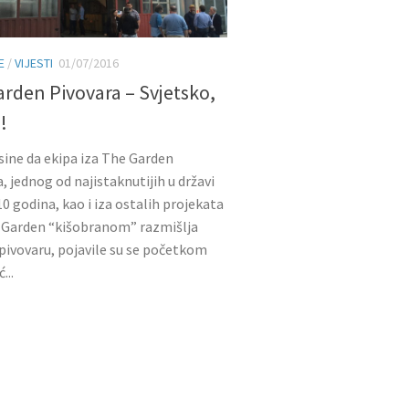
E
/
VIJESTI
01/07/2016
rden Pivovara – Svjetsko,
!
sine da ekipa iza The Garden
a, jednog od najistaknutijih u državi
10 godina, kao i iza ostalih projekata
 Garden “kišobranom” razmišlja
 pivovaru, pojavile su se početkom
...