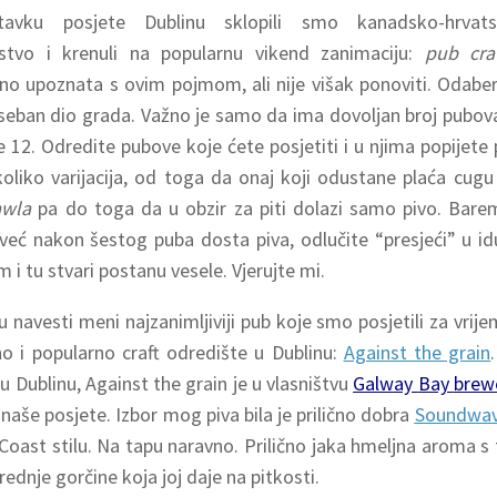
avku posjete Dublinu sklopili smo kanadsko-hrvatsk
ljstvo i krenuli na popularnu vikend zanimaciju:
pub cra
tno upoznata s ovim pojmom, ali nije višak ponoviti. Odabere 
seban dio grada. Važno je samo da ima dovoljan broj pubov
je 12. Odredite pubove koje ćete posjetiti i u njima popijete
oliko varijacija, od toga da onaj koji odustane plaća cugu
awla
pa do toga da u obzir za piti dolazi samo pivo. Bar
već nakon šestog puba dosta piva, odlučite “presjeći” u
 i tu stvari postanu vesele. Vjerujte mi.
u navesti meni najzanimljiviji pub koje smo posjetili za vrij
no i popularno craft odredište u Dublinu:
Against the grain
u Dublinu, Against the grain je u vlasništvu
Galway
Bay
brew
 naše posjete. Izbor mog piva bila je prilično dobra
Soundwave
Coast stilu. Na tapu naravno. Prilično jaka hmeljna aroma s
ednje gorčine koja joj daje na pitkosti.