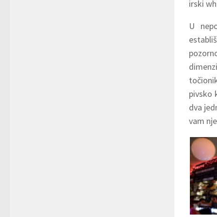
irski wh
U nepo
establi
pozorno
dimenzi
točioni
pivsko k
dva jedn
vam njen