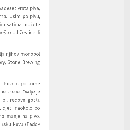
adeset vrsta piva,
ima. Osim po pivu,
njim satima možete
nešto od žestice ili
vlja njihov monopol
ery, Stone Brewing
s
. Poznat po tome
dne scene. Ovdje je
 bili redovni gosti.
vidjeti naokolo po
uno manje na pivo.
 irsku kavu (Paddy