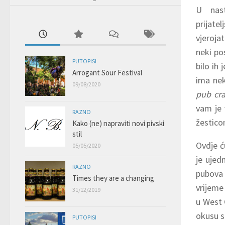
U nast
prijate
vjeroja
neki po
PUTOPISI
bilo ih 
Arrogant Sour Festival
ima nek
09/08/2020
pub cr
vam je 
RAZNO
žesticom
Kako (ne) napraviti novi pivski
stil
Ovdje ć
05/05/2020
je ujed
RAZNO
pubova 
Times they are a changing
vrijeme
31/12/2019
u West 
okusu sr
PUTOPISI