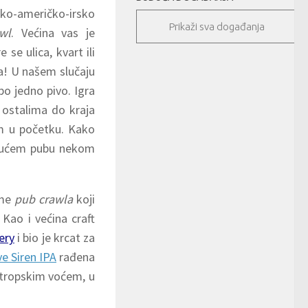
o-američko-irsko
Prikaži sva događanja
wl
. Većina vas je
se ulica, kvart ili
a! U našem slučaju
 po jedno pivo. Igra
 ostalima do kraja
em u početku. Kako
 idućem pubu nekom
eme
pub crawla
koji
. Kao i većina craft
ery
i bio je krcat za
 Siren IPA
rađena
 tropskim voćem, u