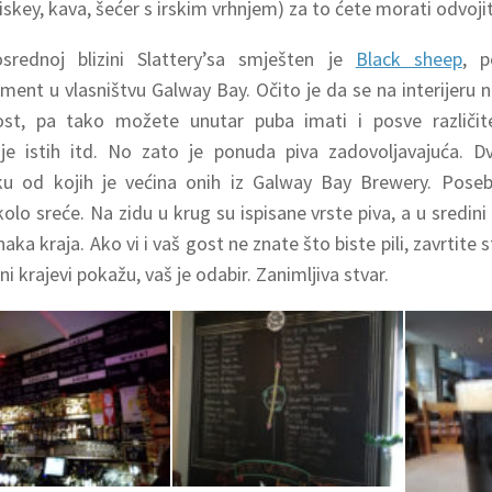
iskey, kava, šećer s irskim vrhnjem) za to ćete morati odvojit
srednoj blizini Slattery’sa smješten je
Black sheep
, p
šment u vlasništvu Galway Bay. Očito je da se na interijeru 
st, pa tako možete unutar puba imati i posve različite 
je istih itd. No zato je ponuda piva zadovoljavajuća. D
ku od kojih je većina onih iz Galway Bay Brewery. Poseb
olo sreće. Na zidu u krug su ispisane vrste piva, a u sredini 
aka kraja. Ako vi i vaš gost ne znate što biste pili, zavrtite s
i krajevi pokažu, vaš je odabir. Zanimljiva stvar.