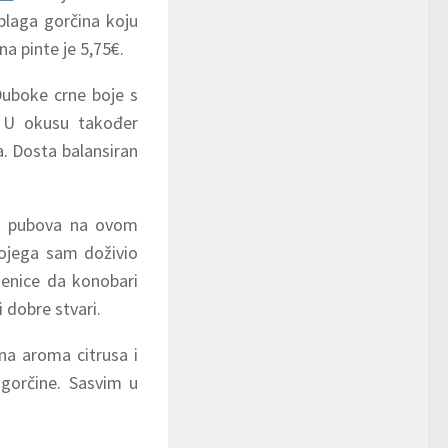
blaga gorčina koju
a pinte je 5,75€.
Duboke crne boje s
 U okusu također
. Dosta balansiran
ih pubova na ovom
kojega sam doživio
jenice da konobari
 dobre stvari.
na aroma citrusa i
 gorčine. Sasvim u