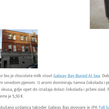
 the grain
Kolo sreće
Black She
Sheep
bor bio je chocolate milk stout
Galway Bay Buried At Sea
. Dub
m smeđom pjenom. U aromi dominiraju tamna čokolada i prž
 okusa, gdje opet do izražaja dolazi čokolada i prženi slad. P
inte je 5,50 €.
skušana uzdanica također Galway Bay pivovare je IPA
Full S