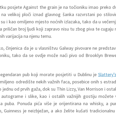
tku posjete Against the grain je na točioniku imao preko dv
 na velikoj ploči iznad glavnog šanka razvrstani po stilov
 su i kao omiljeno mjesto noćnih izlazaka, tako da u večer
na priličan broj ljudi koji zapravo nisu tu zbog piva te cugaju 
ih varijacija na njenu temu.
ko, činjenica da je u vlasništvu Galway pivovare ne predsta
oniku, tako da se ovdje može naći pivo od Brooklyn Brew
legendaran pub koji morate posjetiti u Dublinu je
Slattery’
omiljeno odredište nekih važnih faca, posebice onih s estra
jednu od prvih gaža, dok su Thin Lizzy, Van Morrison i ostali
 autograme i slike, kao i ostalih važnijih gostiju možete 
a puba. Ponuda pića više je orijentirana na whisky, a p
, Guinness je neizbježan, a ako želite kušati tradicionalnu