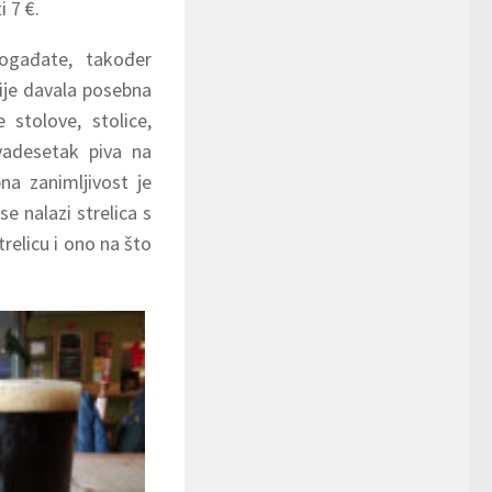
i 7 €.
ogađate, također
nije davala posebna
stolove, stolice,
vadesetak piva na
na zanimljivost je
se nalazi strelica s
trelicu i ono na što