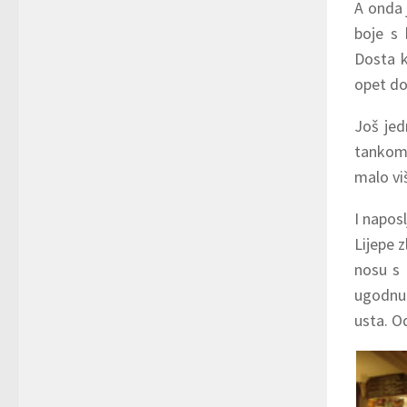
A onda 
boje s 
Dosta k
opet do
Još jed
tankom 
malo vi
I napos
Lijepe 
nosu s 
ugodnu 
usta. Od