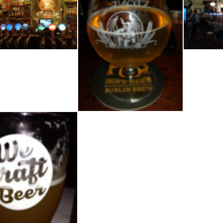
ock
Brew Doc
Stone Brewing