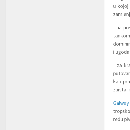
u kojoj
zamjenj
I na po
tankom
dominir
i ugodan
I za kr
putovan
kao pra
zaista 
Galway 
tropsko
redu pi