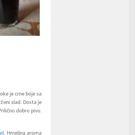
ep
oke je crne boje sa
eni slad. Dosta je
rilično dobro pivo.
ail
. Hmeljna aroma