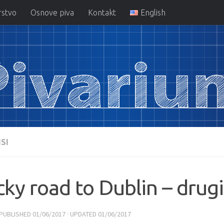
rstvo
Osnove piva
Kontakt
English
SI
ky road to Dublin – drugi
 PUBLISHED
01/06/2017
· UPDATED
01/06/2017