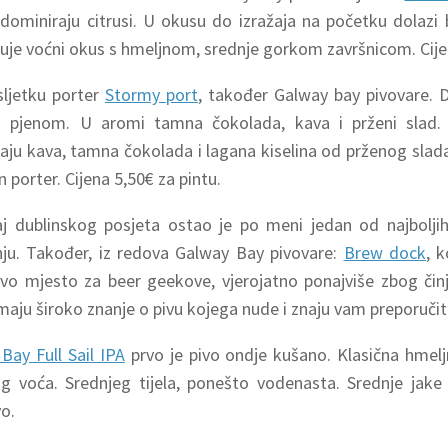
 dominiraju citrusi. U okusu do izražaja na početku dolazi 
uje voćni okus s hmeljnom, srednje gorkom završnicom. Cijen
sljetku porter
Stormy port
, također Galway bay pivovare. 
 pjenom. U aromi tamna čokolada, kava i prženi slad.
aju kava, tamna čokolada i lagana kiselina od prženog slada
 porter. Cijena 5,50€ za pintu.
aj dublinskog posjeta ostao je po meni jedan od najbolj
ju. Također, iz redova Galway Bay pivovare:
Brew dock
, 
vo mjesto za beer geekove, vjerojatno ponajviše zbog čin
imaju široko znanje o pivu kojega nude i znaju vam preporučiti
Bay Full Sail IPA
prvo je pivo ondje kušano. Klasična hmelj
g voća. Srednjeg tijela, ponešto vodenasta. Srednje jake
vo.