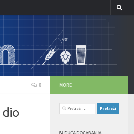
MORE
0
Pretraži:
 dio
BUDUĆA DOGAĐANJA