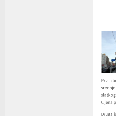
Against
Black 
Prvi iz
srednjo
slatkog
Cijena p
Druga i