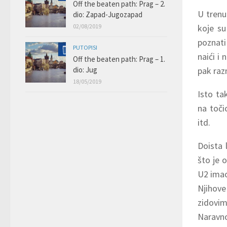
Off the beaten path: Prag – 2.
U trenu
dio: Zapad-Jugozapad
02/08/2019
koje su
poznati
PUTOPISI
naići i 
Off the beaten path: Prag – 1.
dio: Jug
pak razn
18/05/2019
Isto ta
na toči
itd.
Doista 
što je 
U2 imao 
Njihove
zidovim
Naravno