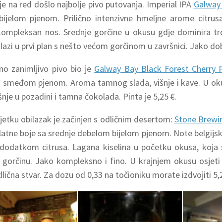
je na red došlo najbolje pivo putovanja. Imperial IPA
Galway
bijelom pjenom. Prilično intenzivne hmeljne arome citrus
ompleksan nos. Srednje gorčine u okusu gdje dominira tr
lazi u prvi plan s nešto većom gorčinom u završnici. Jako do
no zanimljivo pivo bio je
Galway Bay Black Forest Cherry 
smeđom pjenom. Aroma tamnog slada, višnje i kave. U oku
šnje u pozadini i tamna čokolada. Pinta je 5,25 €.
ljetku obilazak je začinjen s odličnim desertom:
Stone Brewin
zlatne boje sa srednje debelom bijelom pjenom. Note belgijsk
dodatkom citrusa. Lagana kiselina u početku okusa, koja 
gorčinu. Jako kompleksno i fino. U krajnjem okusu osjeti
lična stvar. Za dozu od 0,33 na točioniku morate izdvojiti 5,