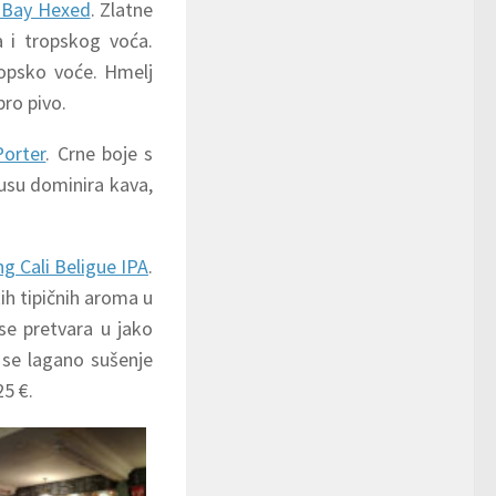
 Bay Hexed
. Zlatne
a i tropskog voća.
opsko voće. Hmelj
bro pivo.
Porter
. Crne boje s
su dominira kava,
g Cali Beligue IPA
.
ih tipičnih aroma u
se pretvara u jako
 se lagano sušenje
25 €.