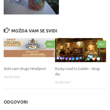
MOŽDA VAM SE SVIDI
0
0
Stiže nam drugo Hmeljevo!
Rocky road to Dublin – drugi
dio
04/08/2016
01/06/2017
ODGOVORI