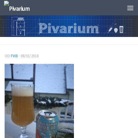
Skip to content
OD
FWB
·
08/01/2018