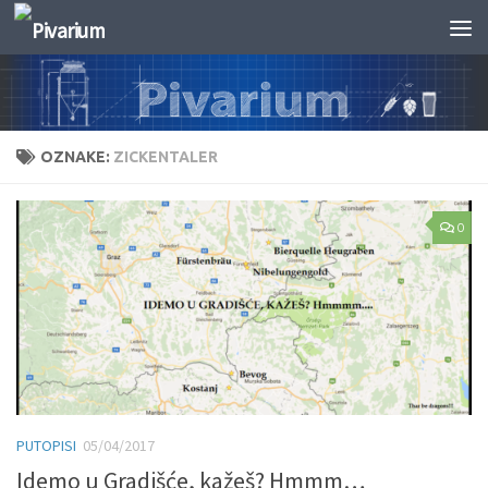
Skip to content
OZNAKE:
ZICKENTALER
0
PUTOPISI
05/04/2017
Idemo u Gradišće, kažeš? Hmmm…