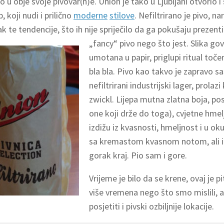
 u obje svoje pivovar(n)e. Union je tako u Ljubljani otvorio i 
 koji nudi i prilično
moderne
stilove
. Nefiltrirano je pivo, na
k te tendencije, što ih nije spriječilo da ga pokušaju prezenti
„fancy“ pivo nego što jest.
Slika gov
umotana u papir, priglupi ritual toče
bla bla. Pivo kao takvo je zapravo s
nefiltrirani industrijski lager, prola
zwickl. Lijepa mutna zlatna boja, po
one koji drže do toga), cvjetne hmel
izdižu iz kvasnosti, hmeljnost i u ok
sa kremastom kvasnom notom, ali i
gorak kraj. Pio sam i gore.
Vrijeme je bilo da se krene, ovaj je 
više vremena nego što smo mislili, a
posjetiti i pivski ozbiljnije lokacije.