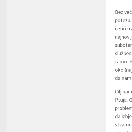
Bez veći
potezu.
četiri 
najnovij
subotama
služben
tamo. P
oko (naj
da nam 
Cilj nam
Ptuja. G
problem
da izbj
stvarno 