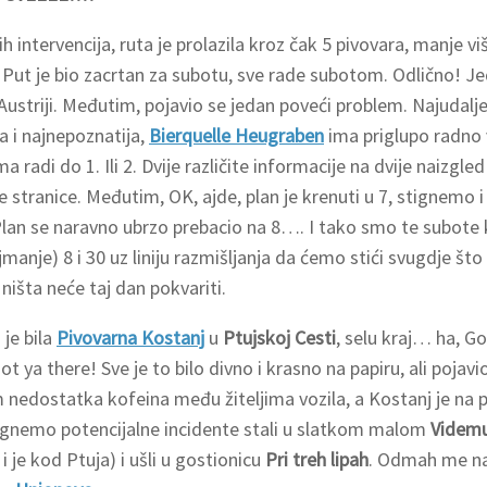
h intervencija, ruta je prolazila kroz čak 5 pivovara, manje v
 Put je bio zacrtan za subotu, sve rade subotom. Odlično! Jed
u Austriji. Međutim, pojavio se jedan poveći problem. Najudalj
a i najnepoznatija,
Bierquelle Heugraben
ima priglupo radno 
 radi do 1. Ili 2. Dvije različite informacije na dvije naizgl
e stranice. Međutim, OK, ajde, plan je krenuti u 7, stignemo 
lan se naravno ubrzo prebacio na 8…. I tako smo te subote k
manje) 8 i 30 uz liniju razmišljanja da ćemo stići svugdje št
ništa neće taj dan pokvariti.
 je bila
Pivovarna Kostanj
u
Ptujskoj Cesti
, selu kraj… ha, G
ot ya there! Sve je to bilo divno i krasno na papiru, ali pojav
 nedostatka kofeina među žiteljima vozila, a Kostanj je na 
egnemo potencijalne incidente stali u slatkom malom
Videmu
i je kod Ptuja) i ušli u gostionicu
Pri treh lipah
.
Odmah me na 