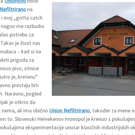
za
Unionovo
novo
efiltrirano
na
 i moj „gotta catch
“ nagon me razbudio
adao potrebu za
Takav je život nas
onalaca – kad si na
aleti prigoda za
novo pivo, sitnice
jutro je, kretenu“
avno prestaju biti
Ah. Naravno, pogled
njak je otkrio da
nema, ali ima obično
Union Nefiltrirano
, također za mene no
em to. Slovenski Heinekenov monopol je krenuo s pokušajima 
okušajima eksperimentacije unutar klasičnih industrijskih okv