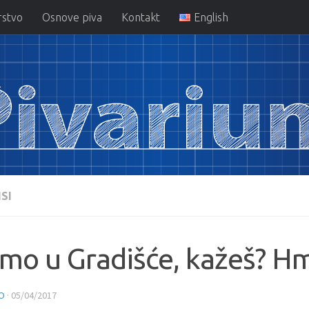
rstvo
Osnove piva
Kontakt
English
SI
emo u Gradišće, kažeš?
O
·
05/04/2017