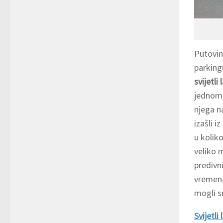
Putovim
parkin
svijetli 
jednom s
njega n
izašli i
u koliko
veliko 
predivn
vremena
mogli s
Svijetli