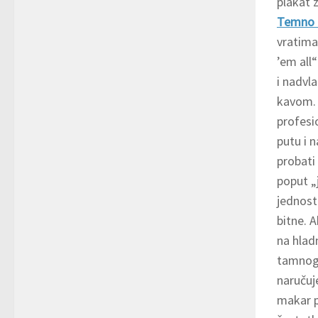
plakat 
Temno N
vratima
’em all
i nadvl
kavom. 
profesi
putu i n
probati 
poput „
jednost
bitne. 
na hlad
tamnog 
naručuj
makar p