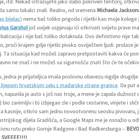
je, itd. Nekad istražujete jako slabo pokriven teritorij, otkri
a samo lokalci znali. Realno, od vremena
Michaela Jackson
o bijelac)
nema baš toliko prigoda i rijetki kao moje kolege
rius Garshol
još uvijek uspjevaju ići otkrivati svijetu prave m
balizacija i nije baš toliko dotaknula. Ovo definitivno nije ta
o, proći krajem gdje rijetki pivsko osviješteni ljudi prolaze 
aj. Ta situacija kad možeš zapravo pretpostaviti kakva će ponu
avno ne znaš i ne možeš sa sigurnošću znati što će te očekiv
, jedna je prijateljica imala poslovnu obavezu nigdje drugdje
lijepom hrvatskom selu s mađarske strane granice
. Da put
, napunila je auto s još nas troje, a mene je zapala dužnost 
a) bio zanimljiv i b) izbjegao zle i podle cestarine, vinjete i sli
ta kasnije, otkrio sam jednu novootvorenu seosku pivovaru, 
austrijskog dijela Gradišća, a Google Maps me je osnažio u odl
tivnu rutu preko Gornje Radgone i Bad Radkersburga –
BEVO
 SVEEEE!!!!