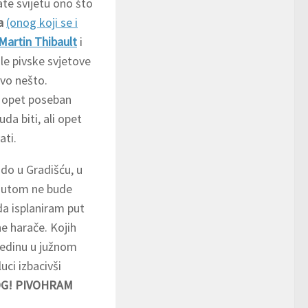
vate svijetu ono što
a
(onog koji se i
Martin Thibault
i
ale pivske svjetove
kvo nešto.
je opet poseban
da biti, ali opet
ati.
 do u Gradišću, u
 autom ne bude
da isplaniram put
čne harače. Kojih
jedinu u južnom
uci izbacivši
G! PIVOHRAM