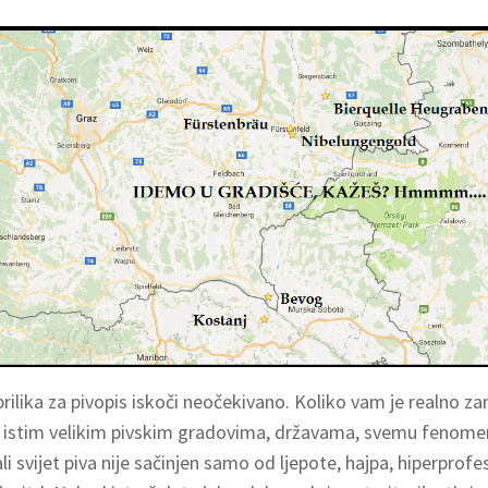
rilika za pivopis iskoči neočekivano. Koliko vam je realno zan
o istim velikim pivskim gradovima, državama, svemu fenom
li svijet piva nije sačinjen samo od ljepote, hajpa, hiperprofes