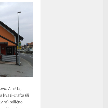
vo. A ništa,
kvazi-crafta (ili
ira) prilično