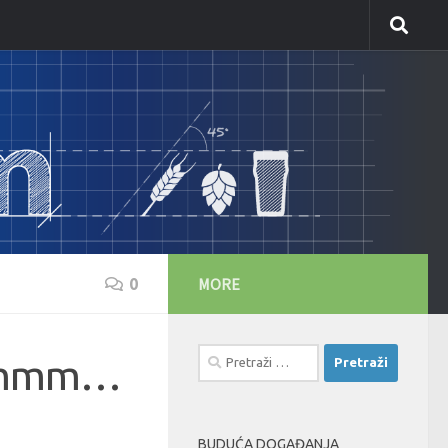
MORE
0
Pretraži:
 Hmmm…
BUDUĆA DOGAĐANJA