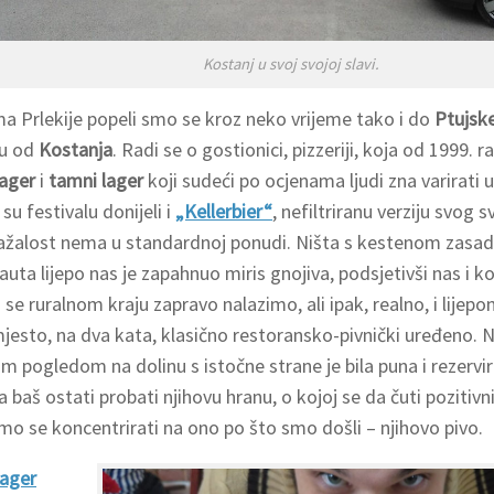
Kostanj u svoj svojoj slavi.
a Prlekije popeli smo se kroz neko vrijeme tako i do
Ptujsk
gu od
Kostanja
. Radi se o gostionici, pizzeriji, koja od 1999. r
lager
i
tamni lager
koji sudeći po ocjenama ljudi zna varirati u
u festivalu donijeli i
„Kellerbier“
, nefiltriranu verziju svog sv
ažalost nema u standardnoj ponudi. Ništa s kestenom zasa
z auta lijepo nas je zapahnuo miris gnojiva, podsjetivši nas i k
 se ruralnom kraju zapravo nalazimo, ali ipak, realno, i lijepo
mjesto, na dva kata, klasično restoransko-pivnički uređeno. 
im pogledom na dolinu s istočne strane je bila puna i rezervi
 baš ostati probati njihovu hranu, o kojoj se da čuti pozitivn
mo se koncentrirati na ono po što smo došli – njihovo pivo.
 lager