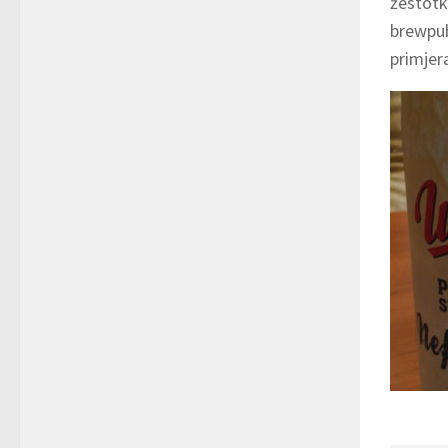
žestotko
brewpub,
primjera