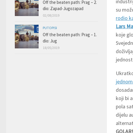
industri
Off the beaten path: Prag – 2.
dio: Zapad-Jugozapad
su možd
02/08/2019
rodio ka
Lars Ma
PUTOPISI
koje glo
Off the beaten path: Prag – 1.
dio: Jug
Svejedn
18/05/2019
doživlj
jednost
Ukratko
jednom 
dosadan
koji bi 
pola sa
dijelu 
alterna
GOLAR!