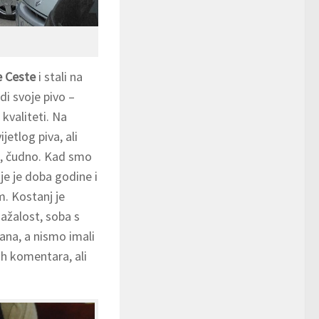
e Ceste
i stali na
adi svoje pivo –
 kvaliteti. Na
ijetlog piva, ali
d, čudno. Kad smo
oje je doba godine i
m. Kostanj je
Nažalost, soba s
rana, a nismo imali
ih komentara, ali