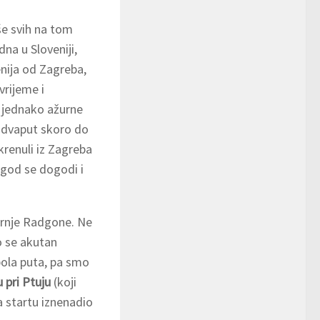
iše svih na tom
na u Sloveniji,
enija od Zagreba,
vrijeme i
ed jednako ažurne
i dvaput skoro do
renuli iz Zagreba
o god se dogodi i
ornje Radgone. Ne
io se akutan
pola puta, pa smo
 pri Ptuju
(koji
startu iznenadio