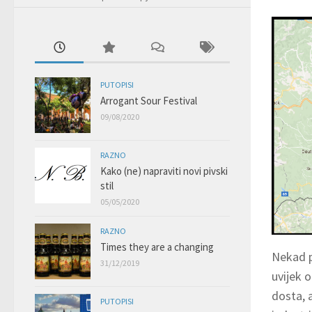
PUTOPISI
Arrogant Sour Festival
09/08/2020
RAZNO
Kako (ne) napraviti novi pivski
stil
05/05/2020
RAZNO
Times they are a changing
Nekad p
31/12/2019
uvijek 
dosta, a
PUTOPISI