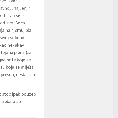
svoj kvazi-
ravno, „najljenji“
rati kao više
ori sve. Boca
nja na njemu, bla
asvim solidan
zi kao nekakav
stojana pjena (za
jne note koje se
usu koja se miješa
 presuh, neskladno
pit stop ipak oduzeo
 trebalo se